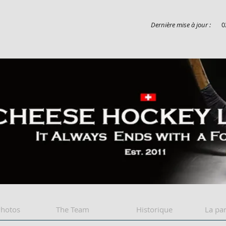
Dernière mise à jour :
0
Cheese league
Photos
The Team
Historique
La par