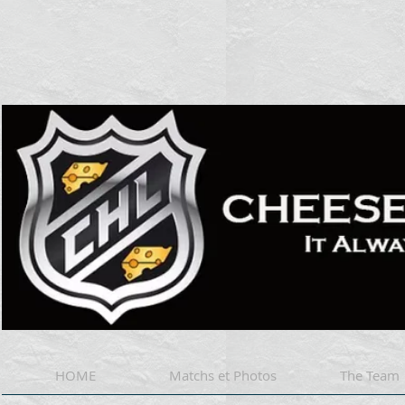
Cheese 
HOME
Matchs et Photos
The Team