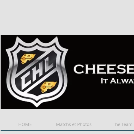
Cheese 
HOME
Matchs et Photos
The Team