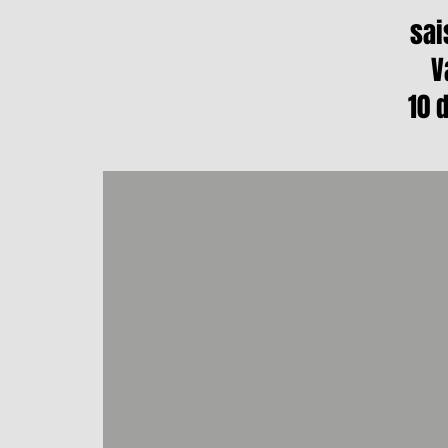
sai
Va
10 