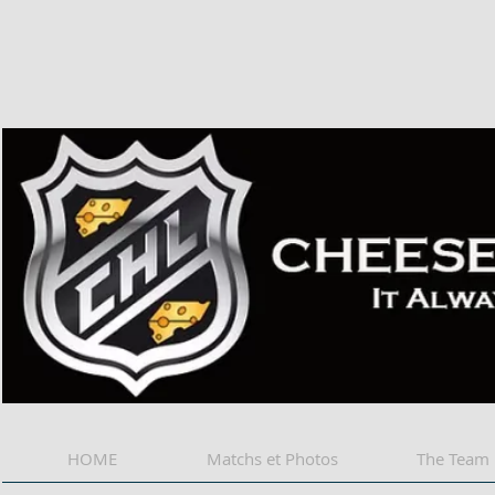
Cheese 
HOME
Matchs et Photos
The Team