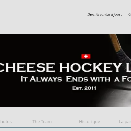
Dernière mise à jour :
0
Cheese league
Photos
The Team
Historique
La par