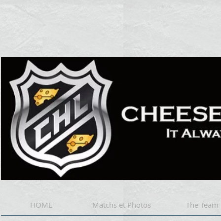
Cheese 
HOME
Matchs et Photos
The Team