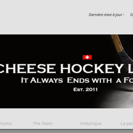
Dernière mise à jour :
0
Cheese league
Photos
The Team
Historique
La par