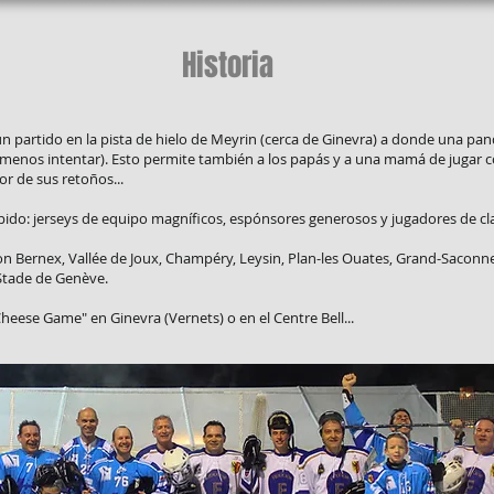
Historia
 un partido en la pista de hielo de Meyrin (cerca de Ginevra) a donde una pan
 menos intentar). Esto permite también a los papás y a una mamá de jugar co
or de sus retoños...
do: jerseys de equipo magníficos, espónsores generosos y jugadores de cla
on Bernex, Vallée de Joux, Champéry, Leysin, Plan-les Ouates, Grand-Saconn
e Stade de Genève.
heese Game" en Ginevra (Vernets) o en el Centre Bell...