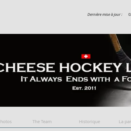
Dernière mise à jour :
0
Cheese league
Photos
The Team
Historique
La par