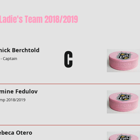
Ladie's Team 2018/2019
C
nick Berchtold
 - Captain
smine Fedulov
mp 2018/2019
ebeca Otero