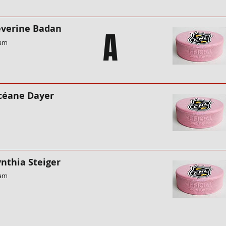
éverine Badan
A
eam
céane Dayer
ynthia Steiger
eam