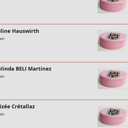
oline Hauswirth
eam
elinda BELI Martinez
eam
izée Crétallaz
eam