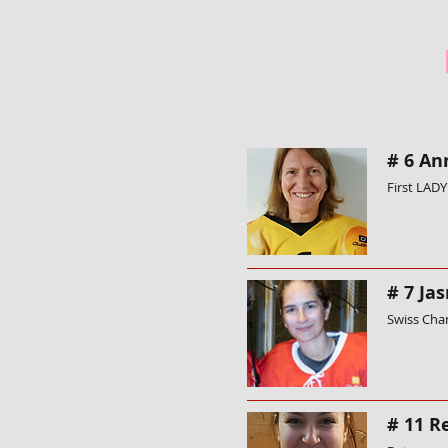
# 6 An
First LADY
# 7 Ja
Swiss Cha
# 11 R