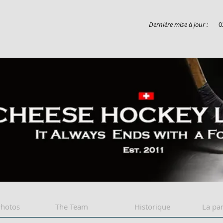
Dernière mise à jour :
0
Cheese league
Photos
The Team
Historique
La par