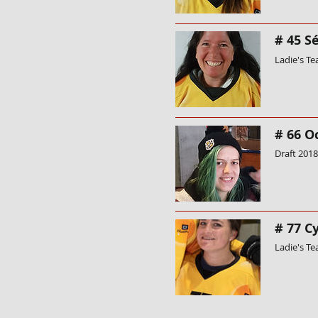
# 45 S
Ladie's T
# 66 O
Draft 2018
# 77 C
Ladie's T